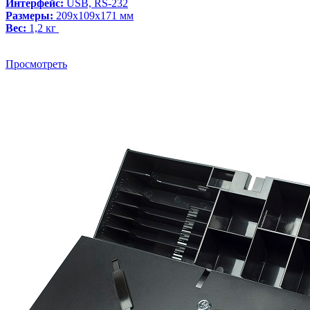
Интерфейс:
USB, RS-232
Размеры:
209х109х171 мм
Вес:
1,2 кг
Просмотреть